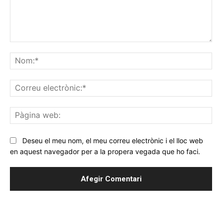
Comentar
No
Co
ele
Pà
we
Deseu el meu nom, el meu correu electrònic i el lloc web
en aquest navegador per a la propera vegada que ho faci.