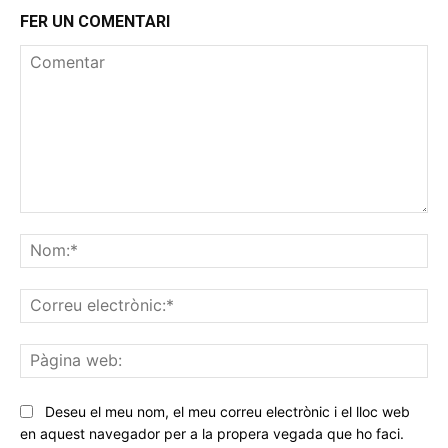
FER UN COMENTARI
Comentar
No
Co
ele
Pà
we
Deseu el meu nom, el meu correu electrònic i el lloc web
en aquest navegador per a la propera vegada que ho faci.