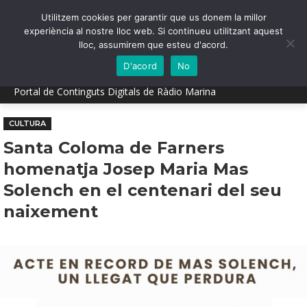
Utilitzem cookies per garantir que us donem la millor
experiència al nostre lloc web. Si continueu utilitzant aquest
lloc, assumirem que esteu d'acord.
D'acord
No
Portal de Continguts Digitals de Ràdio Marina
CULTURA
Santa Coloma de Farners
homenatja Josep Maria Mas
Solench en el centenari del seu
naixement