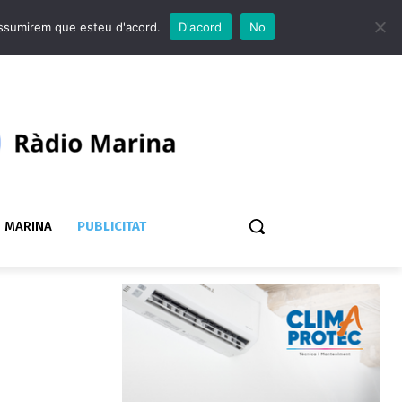
 assumirem que esteu d'acord.
D'acord
No
 MARINA
PUBLICITAT