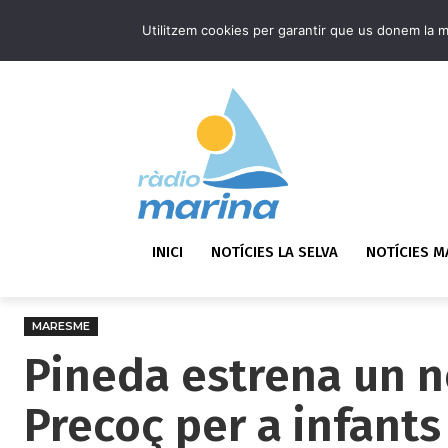
Utilitzem cookies per garantir que us donem la mi
INICI
NOTÍCIES LA SELVA
NOTÍCIES 
MARESME
Pineda estrena un n
Precoç per a infants