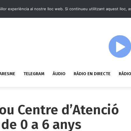
llor experiència al nostre lloc web. Si continueu utilitzant aquest lloc,
MARESME
TELEGRAM
ÀUDIO
RÀDIO EN DIRECTE
RÀDIO
ou Centre d’Atenció
 de 0 a 6 anys