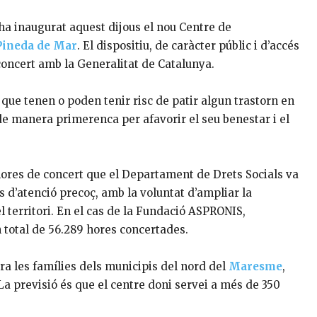
ha inaugurat aquest dijous el nou Centre de
Pineda de Mar
. El dispositiu, de caràcter públic i d’accés
concert amb la Generalitat de Catalunya.
que tenen o poden tenir risc de patir algun trastorn en
 de manera primerenca per afavorir el seu benestar i el
ores de concert que el Departament de Drets Socials va
s d’atenció precoç, amb la voluntat d’ampliar la
el territori. En el cas de la Fundació ASPRONIS,
n total de 56.289 hores concertades.
a les famílies dels municipis del nord del
Maresme
,
a previsió és que el centre doni servei a més de 350