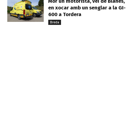
Mor un motorista, veí de Blanes,
en xocar amb un senglar a la GI-
600 a Tordera
Breda