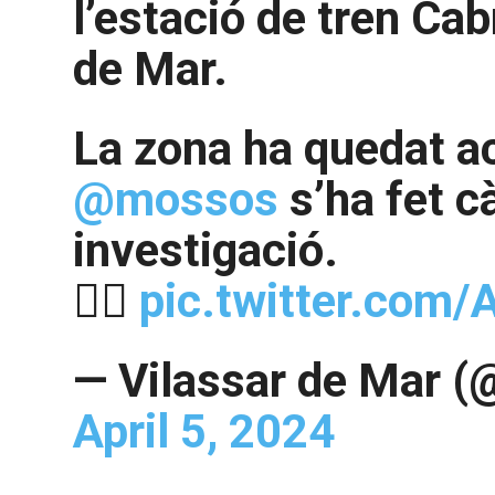
l’estació de tren Ca
de Mar.
La zona ha quedat a
@mossos
s’ha fet c
investigació.
👇🏽
pic.twitter.com
— Vilassar de Mar 
April 5, 2024