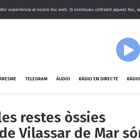
llor experiència al nostre lloc web. Si continueu utilitzant aquest lloc,
MARESME
TELEGRAM
ÀUDIO
RÀDIO EN DIRECTE
RÀDIO
les restes òssies
 de Vilassar de Mar só