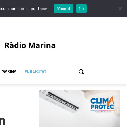
 assumirem que esteu d'acord.
D'acord
No
 MARINA
PUBLICITAT
n