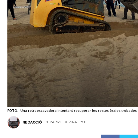
FOTO:
Una retroexcavadora intentant recuperar les restes òssies trobades a
8 D'ABRIL DE 2024 - 7:00
REDACCIÓ