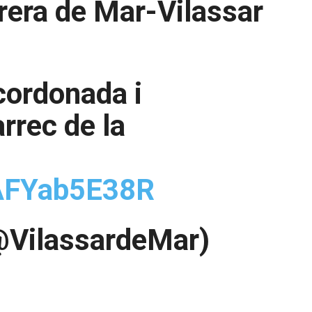
brera de Mar-Vilassar
cordonada i
àrrec de la
/AFYab5E38R
(@VilassardeMar)