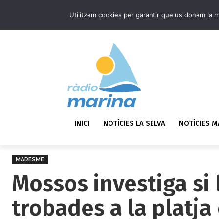
Utilitzem cookies per garantir que us donem la mi
INICI
NOTÍCIES LA SELVA
NOTÍCIES 
MARESME
Mossos investiga si 
trobades a la platja