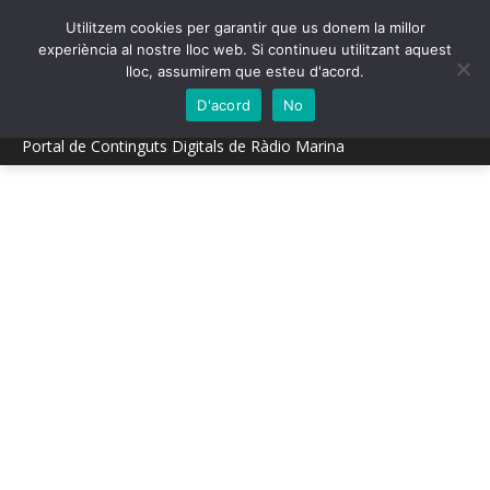
Utilitzem cookies per garantir que us donem la millor
experiència al nostre lloc web. Si continueu utilitzant aquest
lloc, assumirem que esteu d'acord.
D'acord
No
Portal de Continguts Digitals de Ràdio Marina