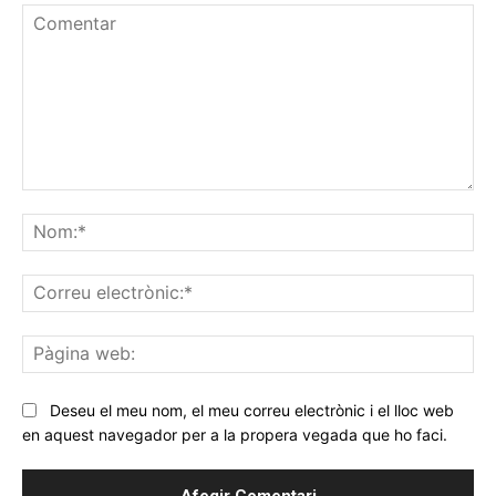
Comentar
No
Co
ele
Pà
we
Deseu el meu nom, el meu correu electrònic i el lloc web
en aquest navegador per a la propera vegada que ho faci.