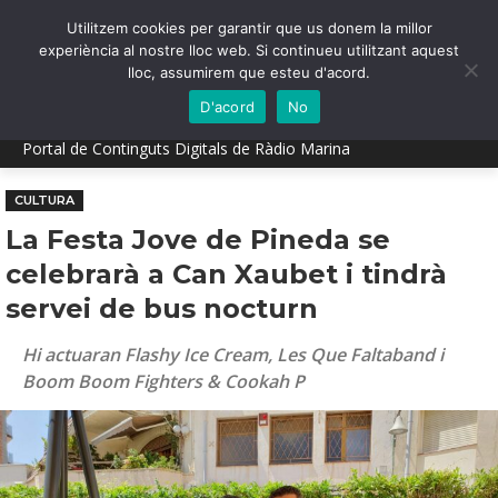
Utilitzem cookies per garantir que us donem la millor
experiència al nostre lloc web. Si continueu utilitzant aquest
lloc, assumirem que esteu d'acord.
D'acord
No
Portal de Continguts Digitals de Ràdio Marina
CULTURA
La Festa Jove de Pineda se
celebrarà a Can Xaubet i tindrà
servei de bus nocturn
Hi actuaran Flashy Ice Cream, Les Que Faltaband i
Boom Boom Fighters & Cookah P