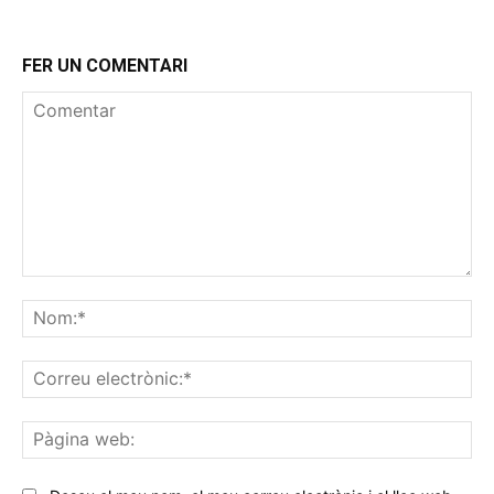
FER UN COMENTARI
Comentar
No
Co
ele
Pà
we